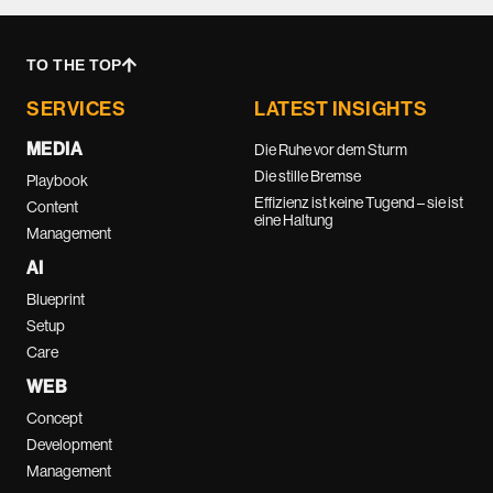
TO THE TOP
SERVICES
LATEST INSIGHTS
MEDIA
Die Ruhe vor dem Sturm
Die stille Bremse
Playbook
Effizienz ist keine Tugend – sie ist
Content
eine Haltung
Management
AI
Blueprint
Setup
Care
WEB
Concept
Development
Management