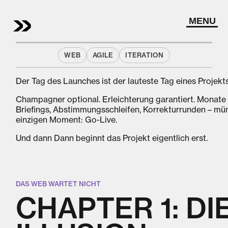
MENU
APRIL 15
WEB
AGILE
ITERATION
CRAFT | WEB DEVELOPMENT
DER LAUNCH IST
Der Tag des Launches ist der lauteste Tag eines Projekts
NICHT DAS ENDE
Champagner optional. Erleichterung garantiert. Monate 
Briefings, Abstimmungsschleifen, Korrekturrunden – mü
Was nach dem Go-Live wirklich zählt – und warum
einzigen Moment: Go-Live.
die meisten zu spät daran denken
Und dann Dann beginnt das Projekt eigentlich erst.
DAS WEB WARTET NICHT
CHAPTER 1: DI