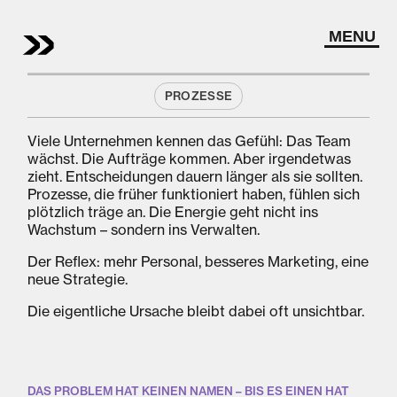
MENU
MARCH 29
PROZESSE
CRAFT | DIGITAL TRANSFORMATION
DIE STILLE
Viele Unternehmen kennen das Gefühl: Das Team
BREMSE
wächst. Die Aufträge kommen. Aber irgendetwas
zieht. Entscheidungen dauern länger als sie sollten.
Warum veraltete IT-Infrastruktur dein Wachstum
Prozesse, die früher funktioniert haben, fühlen sich
blockiert
plötzlich träge an. Die Energie geht nicht ins
Wachstum – sondern ins Verwalten.
Der Reflex: mehr Personal, besseres Marketing, eine
neue Strategie.
Die eigentliche Ursache bleibt dabei oft unsichtbar.
DAS PROBLEM HAT KEINEN NAMEN – BIS ES EINEN HAT