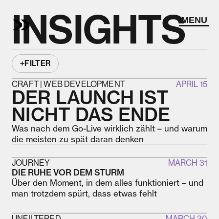
INSIGHTS
MENU
+
FILTER
VOICE
CRAFT | WEB DEVELOPMENT
APRIL 15
DER LAUNCH IST
CRAFT
JOURNEY
UNFILTERED
NICHT DAS ENDE
FIELD
Was nach dem Go-Live wirklich zählt – und warum
WEB DEVELOPMENT
BRAND BUILDING
die meisten zu spät daran denken
DIGITAL TRANSFORMATION
JOURNEY
DIGITAL MARKETING
MARCH 31
DIE RUHE VOR DEM STURM
Über den Moment, in dem alles funktioniert – und
man trotzdem spürt, dass etwas fehlt
UNFILTERED
MARCH 30