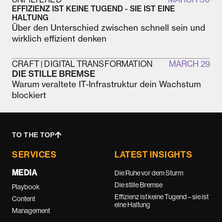
EFFIZIENZ IST KEINE TUGEND - SIE IST EINE
HALTUNG
Über den Unterschied zwischen schnell sein und
wirklich effizient denken
CRAFT | DIGITAL TRANSFORMATION
MARCH 29
DIE STILLE BREMSE
Warum veraltete IT-Infrastruktur dein Wachstum
blockiert
TO THE TOP
SERVICES
LATEST INSIGHTS
MEDIA
Die Ruhe vor dem Sturm
Die stille Bremse
Playbook
Effizienz ist keine Tugend – sie ist
Content
eine Haltung
Management