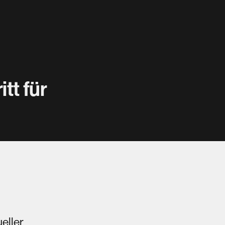
KONSISTENZ
tt für
nde redaktionelle 
ng sorgt dafür, dass 
nen kontinuierlich am 
llen Planungsstand 
teilhaben.
ller 