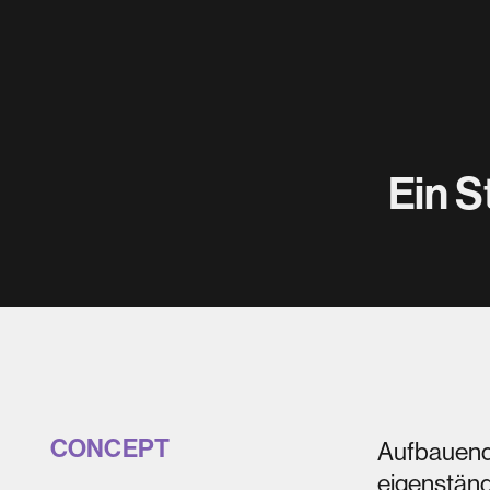
Ein S
Eine klare Struktur 
komplexes Projekt
Leitbildprozess über
bis Citizen Science, 
nachvollziehb
CONCEPT
Aufbauend 
eigenständ