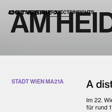
AM HEI
ABOUT
ABOUT
ABOUT
SERVICES
SERVICES
SERVICES
PROJECTS
PROJECTS
PROJECTS
INSIGHTS
INSIGHTS
INSIGHTS
A dis
STADT WIEN MA21A
Im 22. Wi
für rund 