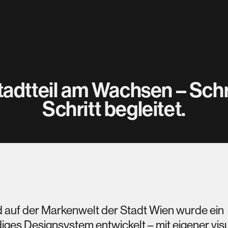
PRÄZISION
tadtteil am Wachsen – Schri
für ein 
Laufe
Schritt begleitet.
 – von 
Betreuu
 Timeline 
Bürger*in
jederzeit 
aktue
ar.
auf der Markenwelt der Stadt Wien wurde ein 
iges Designsystem entwickelt – mit eigener visue