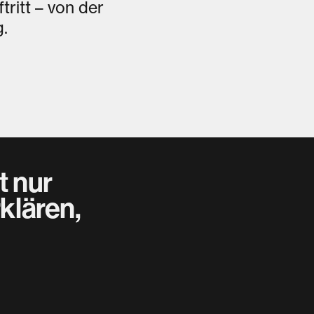
ritt – von der
g.
t nur
klären,