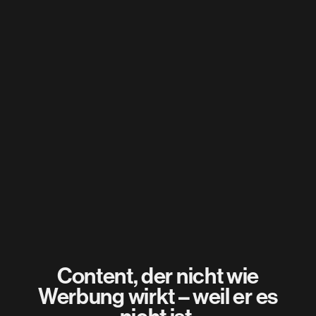
Differenzierte Anzeigengruppen 
für Studierende und 
Karrierestarter – mit 
individuellen Creatives, klaren 
KPIs und quartalsweisem 
Reporting.
Content, der nicht wie
Werbung wirkt – weil er es