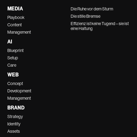
MEDIA
Die Ruhe vor dem Sturm
Die stille Bremse
Playbook
Effizienz ist keine Tugend – sie ist
Content
eine Haltung
Management
AI
Blueprint
Setup
Care
WEB
Concept
Development
Management
BRAND
Strategy
Identity
Assets